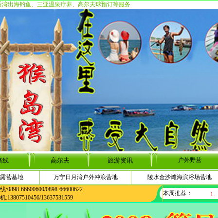
后湾出海钓鱼、三亚温泉疗养、高尔夫球预订等服务
路线
高尔夫
旅游资讯
户外野营
露营基地
万宁日月湾户外冲浪营地
陵水金沙滩海滨浴场营地
0898-66600600/0898-66600622
本周推荐：
13807510456/13637531559