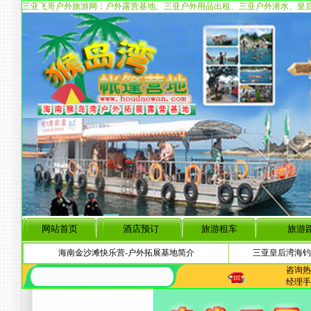
三亚飞哥户外旅游网：户外露营基地、三亚户外用品出租、三亚户外潜水、皇
网站首页
酒店预订
旅游租车
旅游
海南金沙滩快乐营-户外拓展基地简介
三亚皇后湾海钓
咨询热线:
经理手机: