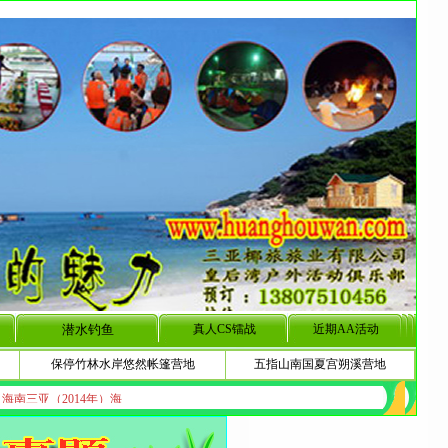
潜水钓鱼
真人CS镭战
近期AA活动
保停竹林水岸悠然帐篷营地
五指山南国夏宫朔溪营地