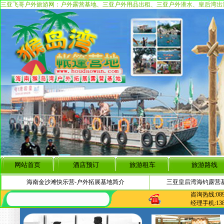
三亚飞哥户外旅游网：户外露营基地、三亚户外用品出租、三亚户外潜水、皇后湾出
网站首页
酒店预订
旅游租车
旅游路线
海南金沙滩快乐营-户外拓展基地简介
三亚皇后湾海钓露营
咨询热线:0898-
经理手机:13807