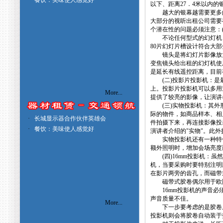
·
餐饮：美味使人感觉好
以下、距离27．4米以内的
越大的银幕越需要更多的
大部分的视听出租公司需要
个潜在性的问题必须注意：(
不论任何型式的幻灯机，幻
80片幻灯片槽设计符合大
镜头是将幻灯片影像放大投
变焦镜头给出租的幻灯机使
是延长有线遥控距离，目前
(二)投影片投影机：是最
上。投影片投影机可以多用
More...
提供了较亮的影像，让演
(三)实物投影机：其外形
际的物件，如商品样本、相
·
长城显示器合作伙伴英雄会
件拍摄下来，再连接影像投
·
餐饮：美味使人感觉好
演讲者介绍的"实物"。此
实物投影机还有一种特色
额外照明时，增加会场亮度
(四)16mm投影机：虽
机，当要采购时要特别注明
在影片两旁的齿孔，而磁
磁带式胶卷偶尔用于欧陆
16mm投影机的声音必须
声音质量不佳。
More...
下一步要考虑的是胶卷上
投影机则会将胶卷自动装于