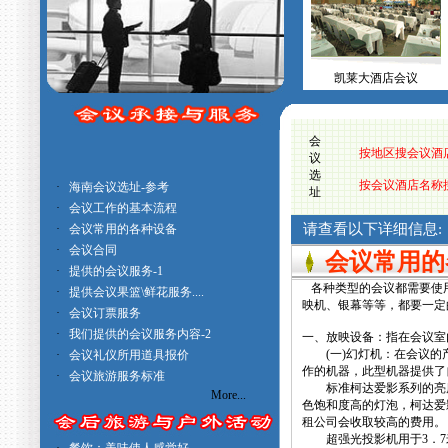
凯莱大酒店会议
会
按地区搜会议酒
议
选
按会议酒店名称
·
海南会议选址-参考
址
·
会议工作的基本流程
请查看以下详细信息:
·
会议常用的各种设备
·
会议合同
会议常用的
·
提供的会议服务-1
各种类型的会议都需要使
·
提供会议果篮\鲜花服务....
映机、银幕等等，都要一定
·
会议订票服务
·
我们提供的会议服务内容-2
一、放映设备：指在会议室
(一)幻灯机：在会议的产业
·
会议礼仪所用道具报价
作的机器，此型机器提供
·
会议旅游服务标准
标准柯达爱影系列的亮度
More...
色饱和度高的灯泡，柯达爱
租公司会收取较高的费用。
超强光投影机用于3．7米