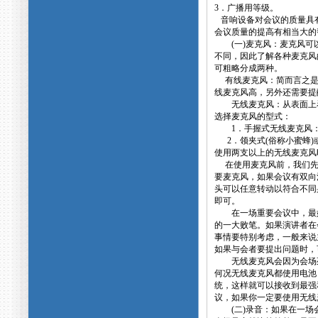
3．广播用等级。
音响设备对会议的质量具
会议质量的提高有相当大
(一)麦克风：麦克风可以
不同，因此了解各种麦克风
可粗略分成两种。
有线麦克风：简而言之是
线麦克风高，另外还需要提
无线麦克风：从表面上看
选择麦克风的型式：
1．手握式无线麦克风：
2．领夹式(俗称小蜜蜂)
使用两支以上的无线麦克
在使用麦克风前，我们先要
要麦克风，如果会议有双向
头可以任意转动以符合不同
即可。
在一场重要会议中，最好
的一大败笔。如果演讲者在
事情要特别考虑，一般来说
如果与会者要提出问题时，
无线麦克风会因为会场死
何况无线麦克风都使用电池
统，这样就可以接收到最强
议，如果你一定要使用无
(二)录音：如果在一场会