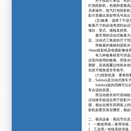
对于投影片来说，长距离大
灯泡投影机，色饱和度最高
员来操作。氙气灯泡投影机
影片质量比录影带讯号高出
(五)银幕：选择了不适当
银幕尺寸则必须考虑到会议
项目：型式、规格及材质
最常用的活动式银幕为三
定。活动式三角架的尺寸范
而银幕的规格则是取决于媒
16mm投影机及电视影像使
有几种银幕材质可供选择
议室内使用的银幕。而珠光
塑胶，其表面覆以特殊灰色
但其可视角度非常狭窄。
(六)投影机架：要将投影
言，Safelock及活动式
Safelock架的四脚可
常合适的高度。
而活动推车则可容纳较多的投
活动推车较适合用于投影片
观，都会在推车四周装上挡
影机架要安装在哪里，都必
二、视讯设备：视讯节目及
1．一般使用者／家用等级
2．工业用／有线系统等级