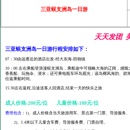
三亚蜈支洲岛一日游
天天发团 
三亚蜈支洲岛一日游
行程安排如下：
07
：
30
由远逐近的酒店出发-经大东海-田独镇
10
：
00
左右乘船登浪漫蜈支洲岛，
乘船途中可领略大海的辽阔，感慨
香蕉船、玩拖伞、潜水；还可乘电瓶车环岛观光；该岛椰风海韵、碧
往返乘船时间。
15:30左右返程,沿途送客人回酒店,结束一天的快乐之旅.
成人价格:208元/位 儿童价格:188元/位
费用包含：
1)、
成人价格含当天旅游用车、景点第一门票、导游服务、
2)、
1.4米以下儿童含车费、导游服务费、门票自理。