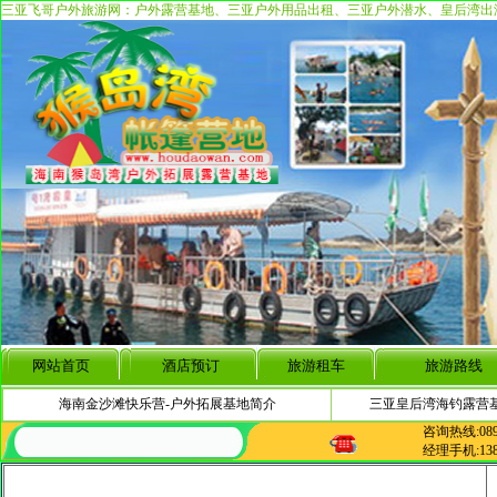
三亚飞哥户外旅游网：户外露营基地、三亚户外用品出租、三亚户外潜水、皇后湾出
网站首页
酒店预订
旅游租车
旅游路线
海南金沙滩快乐营-户外拓展基地简介
三亚皇后湾海钓露营
咨询热线:0898-
经理手机:13807