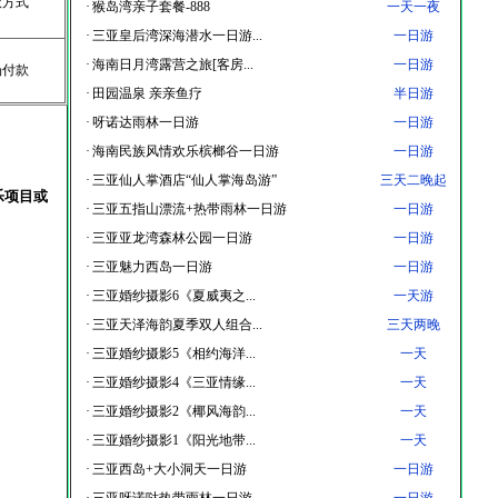
款方式
·
猴岛湾亲子套餐-888
一天一夜
·
三亚皇后湾深海潜水一日游...
一日游
·
海南日月湾露营之旅[客房...
一日游
场付款
·
田园温泉 亲亲鱼疗
半日游
·
呀诺达雨林一日游
一日游
·
海南民族风情欢乐槟榔谷一日游
一日游
·
三亚仙人掌酒店“仙人掌海岛游”
三天二晚起
乐项目或
·
三亚五指山漂流+热带雨林一日游
一日游
·
三亚亚龙湾森林公园一日游
一日游
·
三亚魅力西岛一日游
一日游
·
三亚婚纱摄影6《夏威夷之...
一天游
·
三亚天泽海韵夏季双人组合...
三天两晚
·
三亚婚纱摄影5《相约海洋...
一天
·
三亚婚纱摄影4《三亚情缘...
一天
·
三亚婚纱摄影2《椰风海韵...
一天
·
三亚婚纱摄影1《阳光地带...
一天
·
三亚西岛+大小洞天一日游
一日游