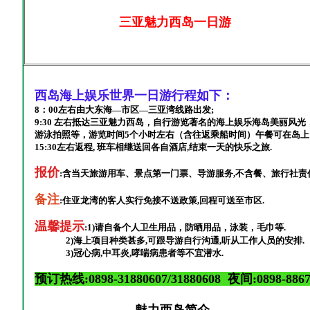
三亚魅力西岛一日游
西岛海上娱乐世界一日游行程如下：
8：00左右由
大东海
—市区—
三亚湾
线路出发;
9:30 左右抵达三亚魅力西岛，自行
游览著名的海上娱乐海岛美丽风光
游泳拍照等，游览时间5个小时左右（含往返乘船时间）午餐可在岛上
15:30左右返程, 班车相继送回各自酒店,结束一天的快乐之旅.
报价
:
含当天旅游用车、景点第一门票、导游服务,不含餐、旅行社责
备注
:住亚龙湾的客人实行免接不送政策,回程可送至市区.
温馨提示
:1)请自备个人卫生用品，防晒用品，泳装，毛巾等.
2)海上项目种类甚多,可跟导游自行沟通,听从工作人员的安排.
3)冠心病,中耳炎,哮喘病患者等不宜潜水.
预订热线:0898-31880607/31880608 夜间:0898-8867