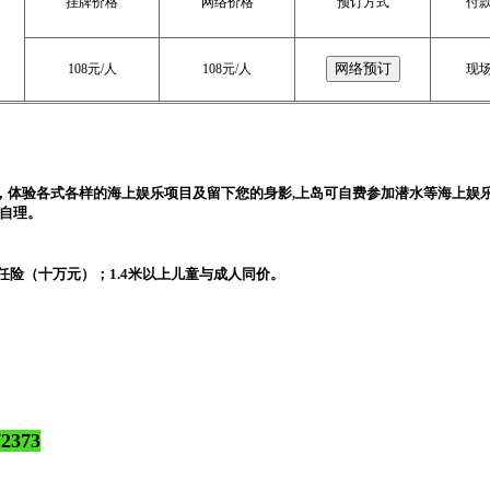
挂牌价格
网络价格
预订方式
付
108元/人
108元/人
现
，体验各式各样的海上娱乐项目及留下您的身影,上岛可自费参加潜水等海上娱
自理。
任险（十万元）；1.4米以上儿童与成人同价。
2373