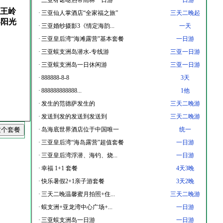
·
三亚呀诺哒热带雨林一日游
一日游
王岭
·
三亚仙人掌酒店“全家福之旅”
三天二晚起
年阳光
·
三亚婚纱摄影3《情定海韵...
一天
·
三亚皇后湾“海滩露营”基本套餐
一日游
·
三亚蜈支洲岛潜水-专线游
三亚一日游
·
三亚蜈支洲岛一日休闲游
三亚一日游
·
888888-8-8
3天
·
888888888888...
1他
·
发生的范德萨发生的
三天二晚游
·
发送到发的发送到发送到
三天二晚游
·
岛海底世界酒店位于中国唯一
统一
·
三亚皇后湾“海岛露营”超值套餐
一日游
·
三亚皇后湾浮潜、海钓、烧...
一日游
·
幸福 1+1 套餐
4天3晚
·
快乐暑假2+1亲子游套餐
3天2晚
·
三天二晚温馨蜜月拍照+住...
三天二晚游
·
蜈支洲+亚龙湾中心广场+...
一日游
·
三亚蜈支洲岛一日游
一日游