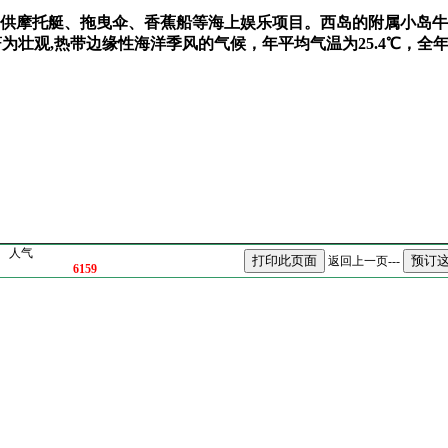
供摩托艇、拖曳伞、香蕉船等海上娱乐项目。西岛的附属小岛牛
壮观,热带边缘性海洋季风的气候，年平均气温为25.4℃，全
人气
返回上一页---
6159