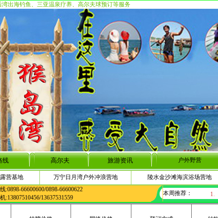
后湾出海钓鱼、三亚温泉疗养、高尔夫球预订等服务
路线
高尔夫
旅游资讯
户外野营
露营基地
万宁日月湾户外冲浪营地
陵水金沙滩海滨浴场营地
0898-66600600/0898-66600622
本周推荐：
13807510456/13637531559