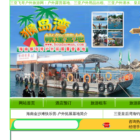
三亚飞哥户外旅游网：户外露营基地、三亚户外用品出租、三亚户外潜水、皇
网站首页
酒店预订
旅游租车
旅游
海南金沙滩快乐营-户外拓展基地简介
三亚皇后湾海钓
咨询热线:
经理手机: