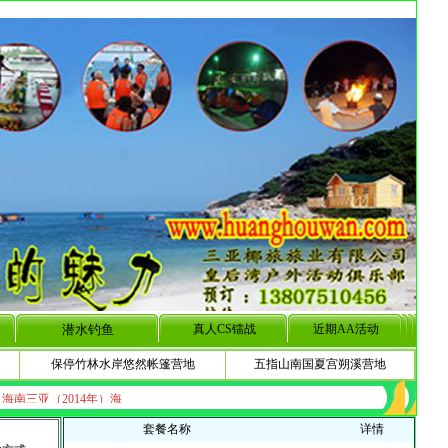
潜水钓鱼
真人CS镭战
近期AA活动
保停竹林水岸悠然帐篷营地
五指山南国夏宫朔溪营地
套餐名称
详情